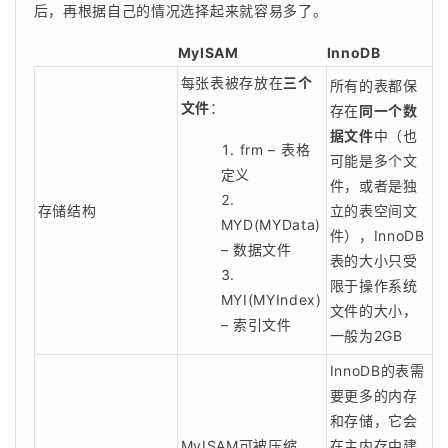
后，再根据自己的情况选择起来就容易多了。
MyISAM
InnoDB
每张表被存放在
三个
所有的表都保
文件
：
存在
同一个数
据文件
中（也
frm – 表格
可能是多个文
定义
件，或者是独
存储结构
立的表空间文
MYD(MYData)
件），InnoDB
– 数据文件
表的大小只受
限于操作系统
MYI(MYIndex)
文件的大小，
– 索引文件
一般为2GB
InnoDB的表需
要更多的内存
和存储，它会
MyISAM可被压缩，
在主内存中建