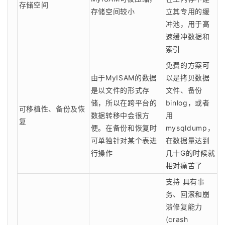
存储空间
存储空间较小
立其专用的缓
冲池，用于高
速缓冲数据和
索引
免费的方案可
由于MyISAM的数据
以是拷贝数据
是以文件的形式存
文件、备份
储，所以在跨平台的
binlog，或者
可移植性、备份及恢
数据转移中会很方
用
复
便。在备份和恢复时
mysqldump，
可单独针对某个表进
在数据量达到
行操作
几十G的时候就
相对痛苦了
支持 具有事
务、回滚和崩
溃修复能力
(crash