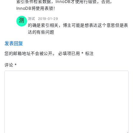
索引条件检索数据，InnoDB才使用行级锁，否则，
InnoDB将使用表锁！
says:
测试
2019-01-29
测
的确是索引相关，博主可能是想表达这个意思但是表
达的有些问题
发表回复
您的邮箱地址不会被公开。
必填项已用
*
标注
评论
*