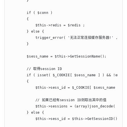
        }

        if ( $conn )

        {

            $this->redis = $redis ;

        } else {

            trigger_error( '无法正常连接缓存服务器!' , E_USE
        }

        $sess_name = $this->GetSessionName();

        // 取得session ID

        if ( isset( $_COOKIE[ $sess_name ] ) && !empty(
        {

            $this->sess_id = $_COOKIE[ $sess_name ] ;

            // 如果已经有session ID则取出其中的值

            $this->sessions = (array)json_decode( $this
        } else {

            $this->sess_id = $this->GetSessionID() ;
