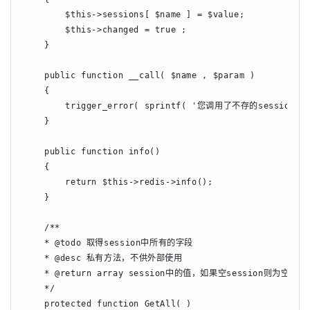
        $this->sessions[ $name ] = $value;

        $this->changed = true ;

    }

    public function __call( $name , $param )

    {

        trigger_error( sprintf( '您调用了不存的session方法%s
    }

    public function info()

    {

        return $this->redis->info();

    }

    /**

    * @todo 取得session中所有的字段

    * @desc 私有方法，不供外部使用

    * @return array session中的值，如果空session则为空数组

    */

    protected function GetAll( )
