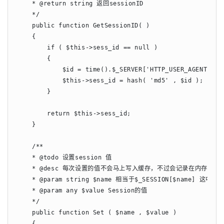
    * @return string 返回sessionID

    */

    public function GetSessionID( )

    {

        if ( $this->sess_id == null )

        {

            $id = time().$_SERVER['HTTP_USER_AGENT'];

            $this->sess_id = hash( 'md5' , $id );

        }

        return $this->sess_id;

    }

    /**

    * @todo 设置session 值

    * @desc 每次设置的值不会马上写入缓存，不过会记录在内存中，
    * @param string $name 相当于$_SESSION[$name] 这中间
    * @param any $value Session的值

    */

    public function Set ( $name , $value )

    {
