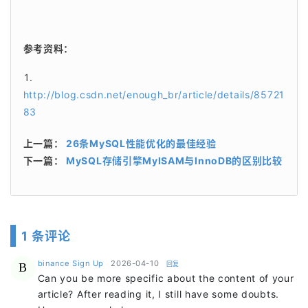
参考资料：
http://blog.csdn.net/enough_br/article/details/85721
83
上一篇：
26条MySQL性能优化的最佳经验
下一篇：
MySQL存储引擎MyISAM与InnoDB的区别比较
1 条评论
says:
binance Sign Up
2026-04-10
回复
B
Can you be more specific about the content of your
article? After reading it, I still have some doubts.