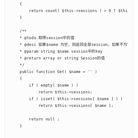
    {

        return count( $this->sessions ) > 0 ? $this->s
    }

    /**

    * @todo 取得session中的值

    * @desc 如果$name 为空，则返回全部session，如果不为空
    * @param string $name session中的key

    * @return array or string Session的值

    */

    public function Get( $name = '' )

    {

        if ( empty( $name ) )

            return $this->sessions;

        if ( isset( $this->sessions[ $name ] ) )

            return $this->sessions[ $name ];

        return null ;

    }
