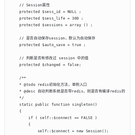
    // Session属性

    protected $sess_id = NULL ;

    protected $sess_life = 300 ;

    protected $sessions = array () ;

    // 是否自动保存session，默认为自动保存

    protected $auto_save = true ;

    // 判断是否有修改过 session 中的值

    protected $changed = false;

    /**

    * @todo redis初始化方法，单例入口

    * @desc 自动判断系统是否带redis，则是否有编译redis的客户
    */

    static public function singleton()

    {

        if ( self::$connect == FALSE )

        {

            self::$connect = new Session();
