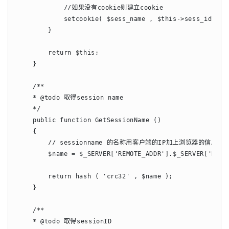
            //如果没有cookie则建立cookie

            setcookie( $sess_name , $this->sess_id );

        }

        return $this;

    }

    /**

    * @todo 取得session name

    */

    public function GetSessionName ()

    {

        // sessionname 的名称用客户端的IP加上浏览器的信息

        $name = $_SERVER['REMOTE_ADDR'].$_SERVER['HTTP_
        return hash ( 'crc32' , $name );

    }

    /**

    * @todo 取得sessionID
