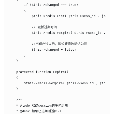
        if ($this->changed === true)

        {

            $this->redis->set( $this->sess_id , json_en
            // 更新过期时间

            $this->redis->expire( $this->sess_id , $thi
            //当保存过以后，就设置修改标记为假

            $this->changed = false;

        }

    }

    protected function Expire()

    {

        $this->redis->expire( $this->sess_id , $this->s
    }

    /**

    * @todo 取得session的生命周期

    * @desc 如果已过期则返回-1
