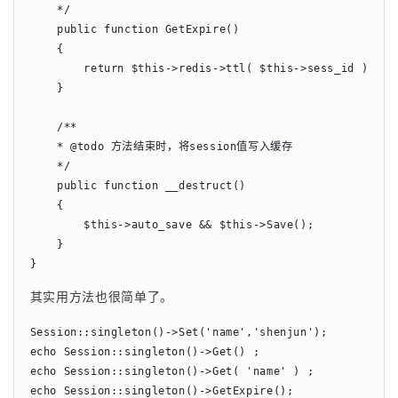
    */

    public function GetExpire()

    {

        return $this->redis->ttl( $this->sess_id );

    }

    /**

    * @todo 方法结束时，将session值写入缓存

    */

    public function __destruct()

    {

        $this->auto_save && $this->Save();

    }

}
其实用方法也很简单了。
Session::singleton()->Set('name','shenjun');

echo Session::singleton()->Get() ;

echo Session::singleton()->Get( 'name' ) ;

echo Session::singleton()->GetExpire();