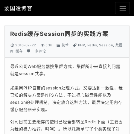
蒙国造博客
Redis缓存Session同步的实践方案
2016-02-22
5.1k
技术
PHP
,
Redis
,
Session
,
数据
库
,
缓存
一条评论
最近公司Web服务器换集群方式，集群所带来直接的问题
就是session共享。
如果用PHP自带的session处理方式，又要达到一致性，我
已知的解决方案是NFS方法，不过担心磁盘性能以及
session的处理机制，决定放弃这种方法，最后决定用内存
缓存服务器来实现。
公司目前主要缓存的使用已经全部转至Redis下面（主要因
为我的极力推荐，呵呵）。所以几简单写了个类实现了对