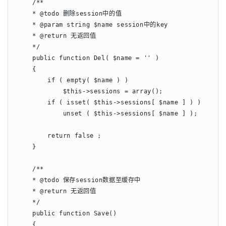
    /**

    * @todo 删除session中的值

    * @param string $name session中的key

    * @return 无返回值

    */

    public function Del( $name = '' )

    {

        if ( empty( $name ) )

            $this->sessions = array();

        if ( isset( $this->sessions[ $name ] ) )

            unset ( $this->sessions[ $name ] );

        return false ;

    }

    /**

    * @todo 保存session数据至缓存中

    * @return 无返回值

    */

    public function Save()

    {
