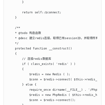
        }

        return self::$connect;

    }

    /**

    * @todo 构造函数

    * @desc 建立redis连接，取得已有sessionID，并取得所有sess
    */

    protected function __construct()

    {

        // 连接redis数据库

        if ( class_exists( 'redis' ) )

        {

            $redis = new Redis ( );

            $conn = $redis->connect( $this->redis_host 
        } else {

            require_once dirname(__FILE__) . '/PhpRedis
            $redis = new PhpRedis ( $this->redis_host ,
            $conn = $redis->connect();
