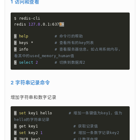
1 访问和查看
$ redis-cli

redis 
127.0
.0.1:637
9
>
>
help
# 命令行的帮助
>
 keys *         
# 查看所有的key列表
>
 info           
# 查看服务器信息。如占用系统内存，
看其中的used_memory_human值
>
select
2
# 切换到数据库2
2 字符串记录命令
增加字符串和数字记录 
>
set
 key1 hello       
# 增加一条键值为key1，值为
hello的字符串记录
>
 get key1               
# 获取记录值
>
set
 key2 
1
# 增加一条数字记录key2
>
 INCR key2              
# 让数字自增