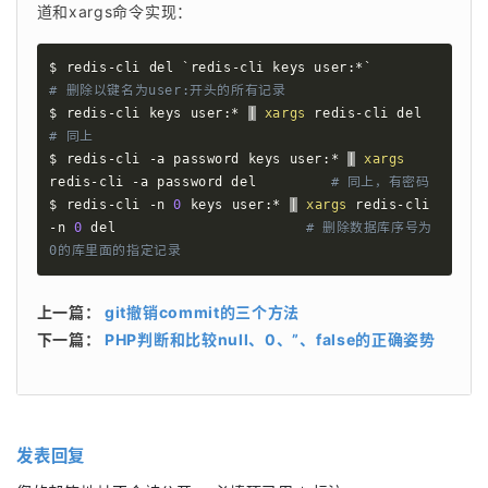
道和xargs命令实现： 
$ redis-cli del 
`
redis-cli keys user:*
`
# 删除以键名为user:开头的所有记录
$ redis-cli keys user:* 
|
xargs
 redis-cli 
# 同上
$ redis-cli -a password keys user:* 
|
xargs
redis-cli -a password del         
# 同上，有密码
$ redis-cli -n 
0
 keys user:* 
|
xargs
 redis-cli 
-n 
0
 del                       
# 删除数据库序号为
0的库里面的指定记录
上一篇：
git撤销commit的三个方法
下一篇：
PHP判断和比较null、0、”、false的正确姿势
发表回复