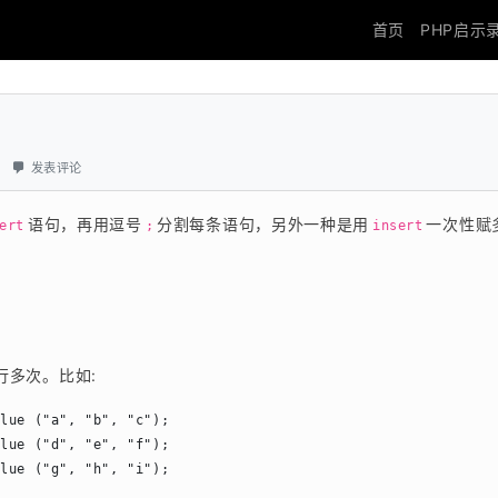
首页
PHP启示
发表评论
语句，再用逗号
分割每条语句，另外一种是用
一次性赋
ert
;
insert
行多次。比如:
lue ("a", "b", "c");

lue ("d", "e", "f");

alue ("g", "h", "i");