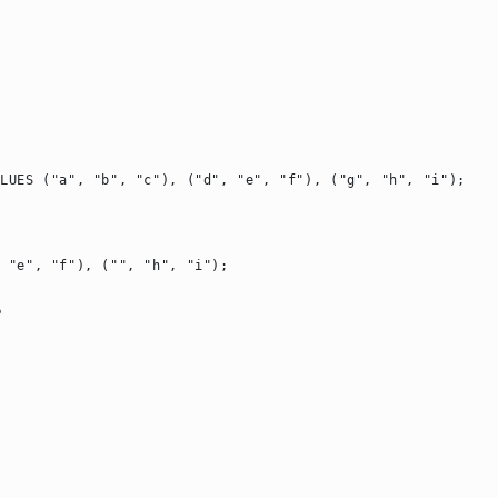
ALUES ("a", "b", "c"), ("d", "e", "f"), ("g", "h", "i");
, "e", "f"), ("", "h", "i");
。