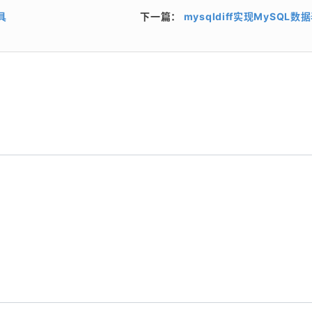
具
下一篇：
mysqldiff实现MySQL数