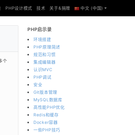
录
PHP设计模式
技术
关于&捐赠
中文 (中国)
PHP启示录
环境搭建
PHP原理简述
规范和习惯
多个
集成编辑器
认识MVC
PHP调试
安全
Git版本管理
MySQL数据库
高性能PHP优化
Redis和缓存
Docker容器
一些PHP技巧