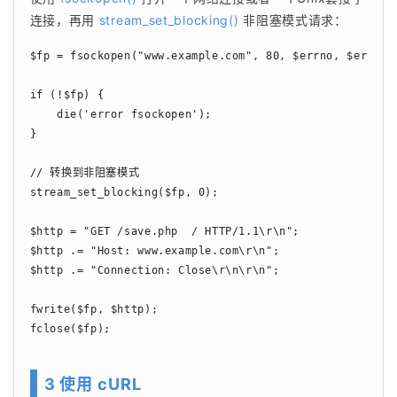
连接，再用 
stream_set_blocking()
 非阻塞模式请求：
$fp = fsockopen("www.example.com", 80, $errno, $errstr,
if (!$fp) {

    die('error fsockopen');

}

// 转换到非阻塞模式

stream_set_blocking($fp, 0);

$http = "GET /save.php  / HTTP/1.1\r\n";

$http .= "Host: www.example.com\r\n";

$http .= "Connection: Close\r\n\r\n";

fwrite($fp, $http);

fclose($fp);
3 使用 cURL