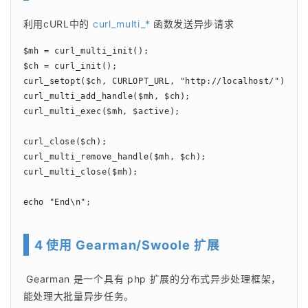
利用cURL中的 
curl_multi_*
 函数发送异步请求
$mh = curl_multi_init();

$ch = curl_init();

curl_setopt($ch, CURLOPT_URL, "http://localhost/");

curl_multi_add_handle($mh, $ch);

curl_multi_exec($mh, $active);

curl_close($ch);

curl_multi_remove_handle($mh, $ch);

curl_multi_close($mh);

echo "End\n";
4 使用 Gearman/Swoole 扩展
Gearman 是一个具有 php 扩展的分布式异步处理框架，
能处理大批量异步任务。