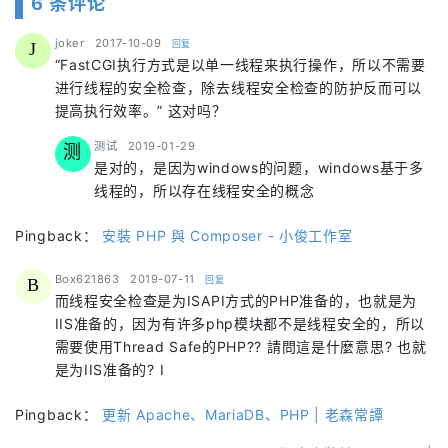
6 条评论
says:
joker
2017-10-09
回复
J
“FastCGI执行方式是以单一线程来执行操作，所以不需要
进行线程的安全检查，除去线程安全检查的防护反而可以
提高执行效率。” 这对吗？
says:
测试
2019-01-29
测
是对的，是因为windows的问题，windows基于多
线程的，所以存在线程安全的概念
Pingback：
安裝 PHP 與 Composer - 小俊工作室
says:
Box621863
2019-07-11
回复
B
而线程安全检查是为ISAPI方式的PHP准备的，也就是为
IIS准备的，因为有许多php模块都不是线程安全的，所以
需要使用Thread Safe的PHP?? 請問這是什麼意思? 也就
是为IIS准备的? I
Pingback：
更新 Apache、MariaDB、PHP | 老森常譚