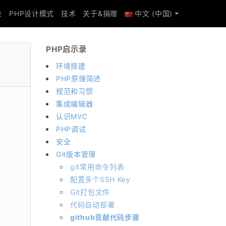
录
PHP设计模式
技术
关于&捐赠
中文 (中国)
PHP启示录
环境搭建
PHP原理简述
规范和习惯
集成编辑器
认识MVC
PHP调试
安全
Git版本管理
git常用命令列表
配置多个SSH Key
Git打包文件
代码自动部署
github贡献代码步骤