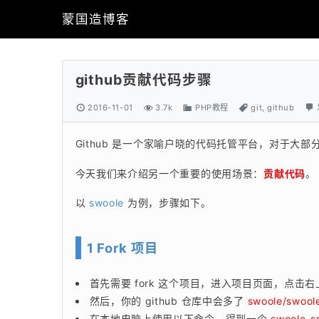
蒙国造博客
github贡献代码步骤
2016-11-01
3.7k
PHP教程
git
,
github
Github 是一个家喻户晓的代码托管平台，对于
今天我们来介绍另一个重要的使用场景：
贡献代码
。
以 
swoole
 为例，步骤如下。
1 Fork 项目
首先需要 fork 这个项目，进入项目页面，点击
然后，你的 github 仓库中会多了
swoole/swool
在本地电脑上使用以下命令，得到一个
swoole-s