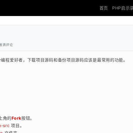
首页
PHP启示
发表评论
大部分编程爱好者，下载项目源码和备份项目源码应该是最常用的功能。
右上角的
Fork
按钮。
e-src
项目。
rc
文件夹