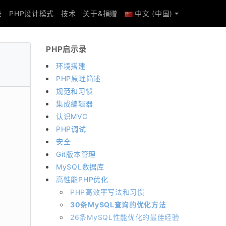
录
PHP设计模式
技术
关于&捐赠
中文 (中国)
PHP启示录
环境搭建
PHP原理简述
规范和习惯
集成编辑器
认识MVC
PHP调试
安全
Git版本管理
MySQL数据库
高性能PHP优化
PHP高效率写法和习惯
30条MySQL查询的优化方法
26条MySQL性能优化的最佳经验