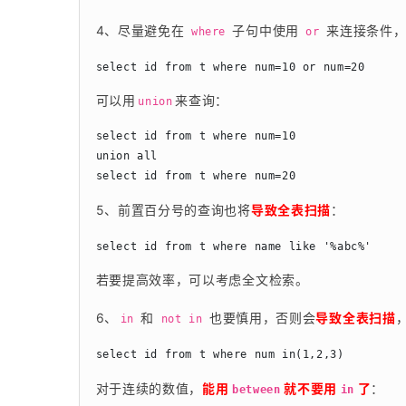
4、尽量避免在 
 子句中使用 
 来连接条件
where
or
可以用
来查询：
union
select id from t where num=10

union all

5、前置百分号的查询也将
导致全表扫描
：
若要提高效率，可以考虑全文检索。
6、
 和 
 也要慎用，否则会
导致全表扫描
in
not in
对于连续的数值，
能用 
 就不要用 
 了
：
between
in