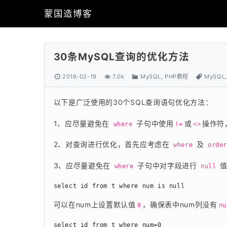
蒙国造博客
30条MySQL查询的优化方法
2016-02-19
7.0k
MySQL
,
PHP教程
MySQL
以下是广泛使用的30个SQL查询语句优化方法：
1、应尽量避免在 
 子句中使用
或
操作符
where
!=
<>
2、对查询进行优化，首先应考虑在 
 及 
where
orde
3、应尽量避免在 
 子句中对字段进行 
 
where
null
可以在num上设置默认值
，确保表中num列没有
0
nu