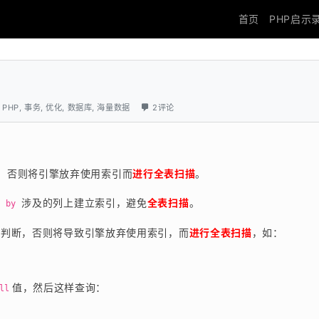
首页
PHP启示
,
PHP
,
事务
,
优化
,
数据库
,
海量数据
2评论
，否则将引擎放弃使用索引而
进行全表扫描
。
 涉及的列上建立索引，避免
全表扫描
。
r by
值判断，否则将导致引擎放弃使用索引，而
进行全表扫描
，如：
值，然后这样查询：
ll