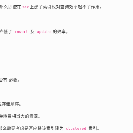
那么即使在
上建了索引也对查询效率起不了作用。
sex
降低了 
 及 
 的效率。
insert
update
否有 必要。
理存储顺序。
会耗费相当大的资源。
那么需要考虑是否应将该索引建为 
 索引。
clustered