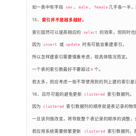
如一表中有字段 
、
、
几乎各一半，
sex
male
female
15、
索引并不是越多越好。
索引固然可以提高相应的 
 的效率，但同时也
select
因为 
 或 
 时有可能会重建索引，
insert
update
所以怎样建索引需要慎重考虑，视具体情况而定。
一个表的索引数最好不要超过
个。
6
若太多，则应考虑一些不常使用到的列上建的索引是
16、应尽可能的避免更新 
 索引数据列。
clustered
因为 
 索引数据列的顺序就是表记录的物
clustered
一旦该列值改变，将导致整个表记录的顺序的调整，
若应用系统需要频繁更新
 索引数据列，
 clustered