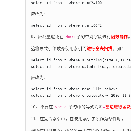
应改为:
9、应尽量避免在
子句中对字段进行
函数操作
where
这将导致引擎放弃使用索引而
进行全表扫描
。如：
select id from t where substring(name,1,3)='
应改为:
select id from t where name like 'abc%'

10、不要在 
 子句中的等式判断
左边进行函
where
=
11、在复合索引中，在使用索引字段作为条件时，
必须使用到该索引中的第一个字段作为条件时，才能