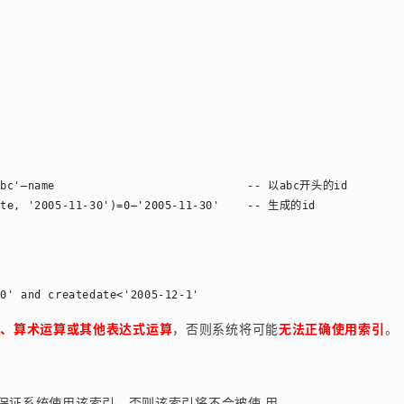
。
abc'–name                            -- 以abc开头的id

数、算术运算或其他表达式运算
，否则系统将可能
无法正确使用索引
。
保证系统使用该索引，否则该索引将不会被使 用，