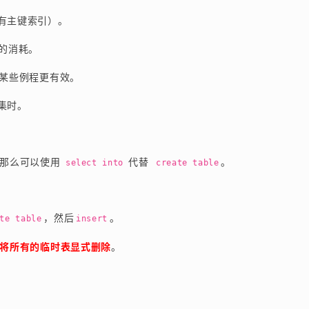
有主键索引）。
的消耗。
使某些例程更有效。
集时。
那么可以使用 
 代替
。
select into
 create table
，然后
。
te table
insert
将所有的临时表显式删除
。