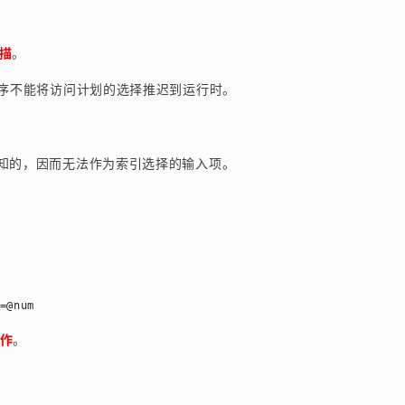
描
。
程序不能将访问计划的选择推迟到运行时。
知的，因而无法作为索引选择的输入项。
作
。