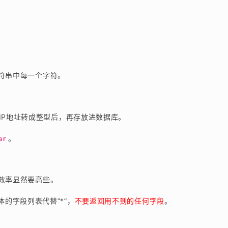
符串中每一个字符。
IP地址转成整型后，再存放进数据库。
。
ar
效率显然要高些。
体的字段列表代替“*”，
不要返回用不到的任何字段
。