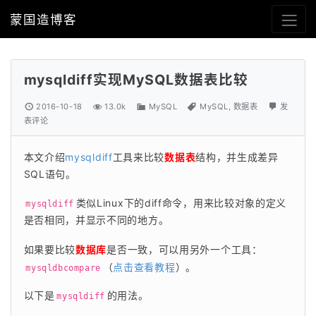
蒙国造博客
mysqldiff实现MySQL数据表比较
2016-10-18
13.0k
MySQL
MySQL
,
数据表
发
表评论
本文介绍
mysqldiff
工具来比较
数据表
结构，并生成差异
SQL语句。
类似Linux下的diff命令，用来比较对象的定义
mysqldiff
是否相同，并显示不同的地方。
如果要比较
数据库
是否一致，可以用另外一个工具：
（
点击查看教程
）。
mysqldbcompare
以下是
的用法。
mysqldiff