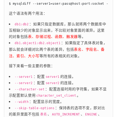
$ mysqldiff --server1=user:pass@host:port:socket --ser
这个语法有两个用法：
：如果只指定数据库，那么就将两个数据库中
db1:db2
互相缺少的对象显示出来，不比较对象里面的差异。这里
的对象包括
表、存储过程、函数、触发器
等。
：如果指定了具体表对象，
db1.object1:db2.object1
那么就会详细对比两个表的差异，包括
表名、字段名、备
注、索引、大小写
等所有的表相关的对象。
接下来看一些主要的参数：
：配置
的连接。
--server1
server1
：配置
的连接。
--server2
server2
：配置连接时用的字符集，如果不显
--character-set
示配置默认使用
。
character_set_client
：配置显示的宽度。
--width
：保持表的选项不变，即对比
--skip-table-options
的差异里面不包括
、
、
、
表名
AUTO_INCREMENT
ENGINE