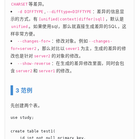
等差异。
CHARSET
,
：差异的信息显
-d DIFFTYPE
--difftype=DIFFTYPE
示的方式，有
，默认是
[unified|context|differ|sql]
。如果使用sql，那么就直接生成差异的SQL，这
unified
样非常方便。
：修改对象。例如
--changes-for=
--changes-
，那么对比以
为主，生成的差异的修
for=server2
sever1
改也是针对
的对象的修改。
server2
：在生成的差异修改里面，同时会包
--show-reverse
含
和
的修改。
server2
server1
3 范例
先创建两个表。
use study;

create table test1(

    id int not null primary key,
