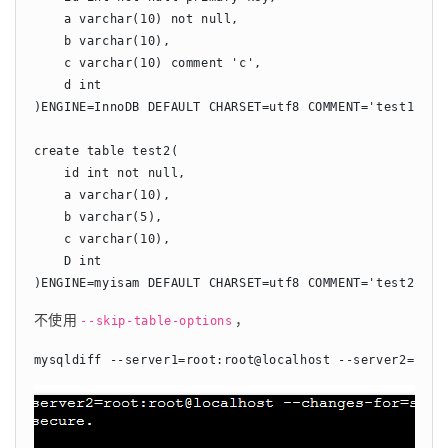
    a varchar(10) not null,

    b varchar(10),

    c varchar(10) comment 'c',

    d int

)ENGINE=InnoDB DEFAULT CHARSET=utf8 COMMENT='test1';

create table test2(

    id int not null,

    a varchar(10),

    b varchar(5),

    c varchar(10),

    D int

)ENGINE=myisam DEFAULT CHARSET=utf8 COMMENT='test2';
不使用
，
--skip-table-options
mysqldiff --server1=root:root@localhost --server2=root