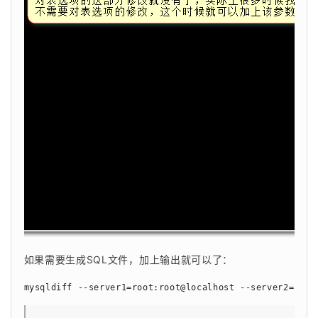
如果需要生成SQL文件，加上输出就可以了：
mysqldiff --server1=root:root@localhost --server2=root