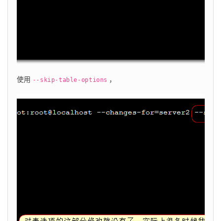
使用
，
--skip-table-options