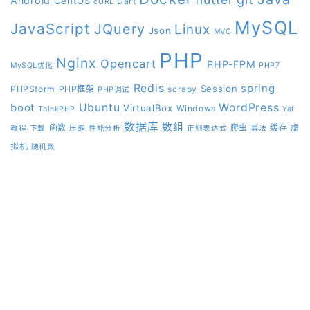
Android
CentOS
Dart
cURL
MySQL
JavaScript
JQuery
Linux
Json
MVC
PHP
Nginx
Opencart
PHP-FPM
MySQL优化
PHP7
Redis
spring
Session
PHPStorm
PHP框架
scrapy
PHP调试
boot
Ubuntu
WordPress
VirtualBox
Windows
ThinkPHP
Yaf
数据库
数组
函数
爬虫
缓存
虚
教程
下载
压缩
性能分析
正则表达式
算法
拟机
随机数