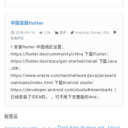
中国安装flutter
2018-05-10
1.3k
技术
Android
,
flutter
,
iOS
发表评论
1 安装flutter 中国地区设置：
https://flutter.dev/community/china 下载Flutter：
https://flutter.dev/docs/get-started/install 下载Java
JDK：
https://www.oracle.com/technetwork/java/javase/d
ownloads/index.html 下载Android studio：
https://developer.android.com/studio#downloads（
已经安装了IDEA的， ，可不用下完整版的And…
标签云
Docker
Java
git
flutter