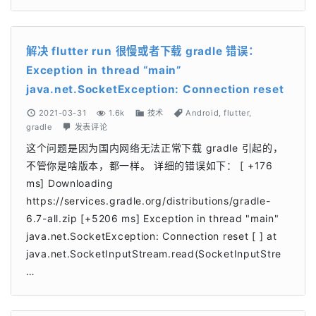
解决 flutter run 很慢或者下载 gradle 错误：
Exception in thread “main”
java.net.SocketException: Connection reset
2021-03-31
1.6k
技术
Android
,
flutter
,
gradle
发表评论
这个问题是因为国内网络无法正常下载 gradle 引起的，
不管你是啥版本，都一样。 详细的错误如下： [ +176
ms] Downloading
https://services.gradle.org/distributions/gradle-
6.7-all.zip [+5206 ms] Exception in thread "main"
java.net.SocketException: Connection reset [ ] at
java.net.SocketInputStream.read(SocketInputStre
…