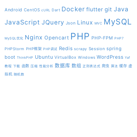
Docker
Java
git
flutter
Android
CentOS
Dart
cURL
MySQL
JavaScript
JQuery
Linux
Json
MVC
PHP
Nginx
Opencart
PHP-FPM
MySQL优化
PHP7
Redis
spring
Session
PHPStorm
PHP框架
scrapy
PHP调试
boot
Ubuntu
WordPress
VirtualBox
Windows
ThinkPHP
Yaf
数据库
数组
函数
爬虫
缓存
虚
教程
下载
压缩
性能分析
正则表达式
算法
拟机
随机数