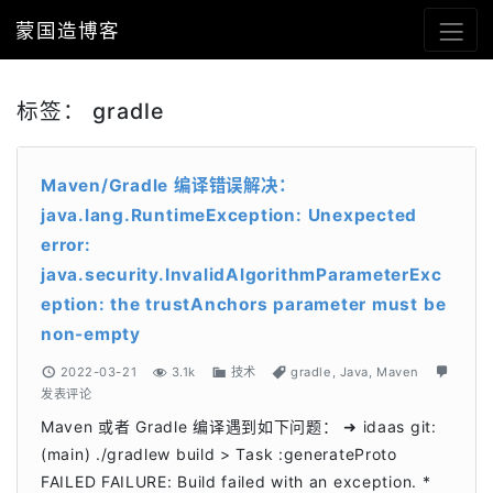
蒙国造博客
标签：
gradle
Maven/Gradle 编译错误解决：
java.lang.RuntimeException: Unexpected
error:
java.security.InvalidAlgorithmParameterExc
eption: the trustAnchors parameter must be
non-empty
2022-03-21
3.1k
技术
gradle
,
Java
,
Maven
发表评论
Maven 或者 Gradle 编译遇到如下问题： ➜ idaas git:
(main) ./gradlew build > Task :generateProto
FAILED FAILURE: Build failed with an exception. *