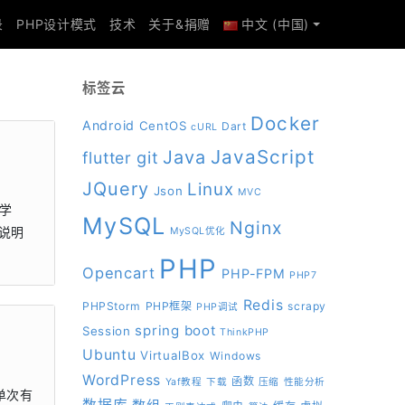
录
PHP设计模式
技术
关于&捐赠
中文 (中国)
标签云
Docker
Android
CentOS
Dart
cURL
JavaScript
Java
git
flutter
JQuery
Linux
Json
MVC
将学
MySQL
Nginx
步说明
MySQL优化
PHP
Opencart
PHP-FPM
PHP7
Redis
PHPStorm
PHP框架
scrapy
PHP调试
spring boot
Session
ThinkPHP
Ubuntu
VirtualBox
Windows
WordPress
函数
Yaf教程
下载
压缩
性能分析
载（单次有