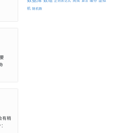
数据库
数组
爬虫
缓存
虚拟
正则表达式
算法
机
随机数
需要
用命
会有稍
令：