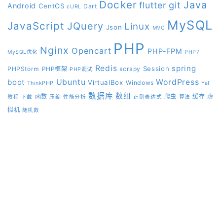
Docker
Java
git
flutter
Android
CentOS
Dart
cURL
MySQL
JavaScript
JQuery
Linux
Json
MVC
PHP
Nginx
Opencart
PHP-FPM
MySQL优化
PHP7
Redis
spring
Session
PHPStorm
PHP框架
scrapy
PHP调试
boot
Ubuntu
WordPress
VirtualBox
Windows
ThinkPHP
Yaf
数据库
数组
函数
爬虫
缓存
虚
教程
下载
压缩
性能分析
正则表达式
算法
拟机
随机数