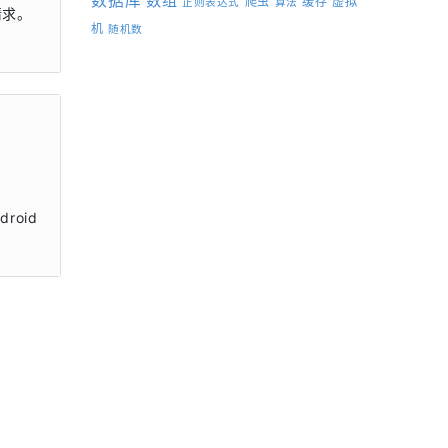
数据库
数组
爬虫
缓存
虚拟
正则表达式
算法
请求。
机
随机数
droid