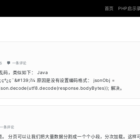
首页
PHP启示
OS
一条评论
乱码，类似如下： Java
154;çº¿ç¨&#139;ï¼ 原因是没有设置编码格式： jsonObj =
 json.decode(utf8.decode(response.bodyBytes)); 解决。
一条评论
页问题。 分页可以让我们把大量数据分割成一个个小段，分次加载。这样