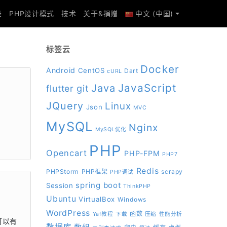
录
PHP设计模式
技术
关于&捐赠
中文 (中国)
标签云
Docker
Android
CentOS
Dart
cURL
JavaScript
Java
git
flutter
JQuery
Linux
Json
MVC
MySQL
Nginx
MySQL优化
PHP
Opencart
PHP-FPM
PHP7
Redis
PHPStorm
PHP框架
scrapy
PHP调试
spring boot
Session
ThinkPHP
Ubuntu
VirtualBox
Windows
WordPress
函数
Yaf教程
下载
压缩
性能分析
可以有