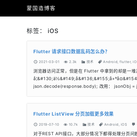
蒙国造博客
标签：
iOS
Flutter 请求接口数据乱码怎么办？
2021-03-01
2.3k
技术
Android
,
flutter
,
i
浏览器访问正常，但是在 Flutter 中拿到的却是一堆
å¦&#130;ä½&#149;å&#136;&#155;å»ºå¤&#
json.decode(response.body); 改用： jsonObj =
Flutter ListView 分页加载更多效果
2019-07-10
10.7k
技术
Android
,
iOS
对于REST API接口，大部分情况下都得处理分