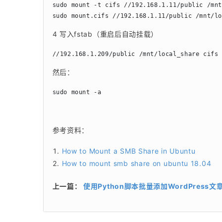
sudo mount -t cifs //192.168.1.11/public /
sudo mount.cifs //192.168.1.11/public /mnt
4 写入fstab（重启后自动挂载）
//192.168.1.209/public /mnt/local_share cifs
然后：
sudo mount -a
参考资料：
How to Mount a SMB Share in Ubuntu
How to mount smb share on ubuntu 18.04
上一篇：
使用Python脚本批量添加WordPress文