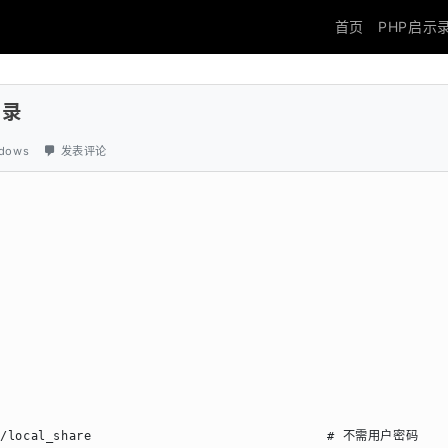
首页
PHP启示
目录
dows
发表评论
nt/local_share                               # 不需用户密码
