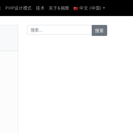
录
PHP设计模式
技术
关于&捐赠
中文 (中国)