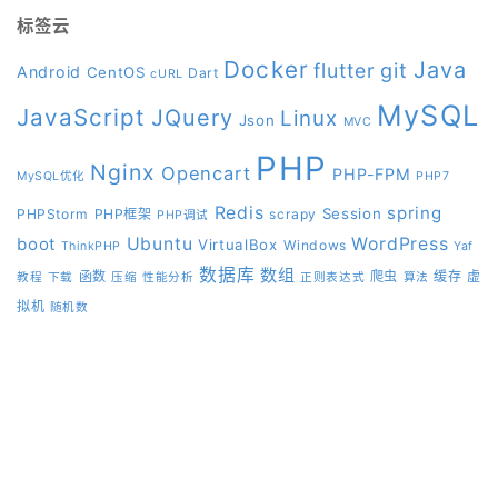
标签云
Docker
Java
git
flutter
Android
CentOS
Dart
cURL
MySQL
JavaScript
JQuery
Linux
Json
MVC
PHP
Nginx
Opencart
PHP-FPM
MySQL优化
PHP7
Redis
spring
Session
PHPStorm
PHP框架
scrapy
PHP调试
boot
Ubuntu
WordPress
VirtualBox
Windows
ThinkPHP
Yaf
数据库
数组
函数
爬虫
缓存
虚
教程
下载
压缩
性能分析
正则表达式
算法
拟机
随机数