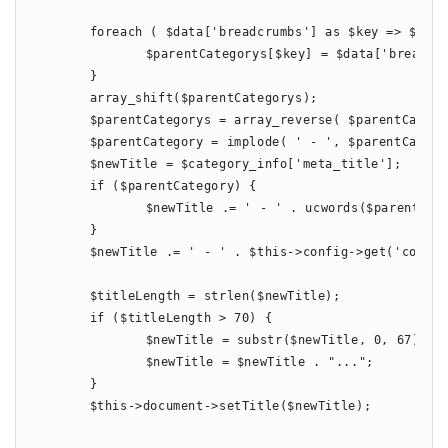
	foreach ( $data['breadcrumbs'] as $key => $value ){

		$parentCategorys[$key] = $data['breadcrumbs'][$key]['text'];

	}

	array_shift($parentCategorys);					// 删除第一个元素, 也就是首页

	$parentCategorys = array_reverse( $parentCategorys );		// 反转数组

	$parentCategory = implode( ' - ', $parentCategorys );           // 数组转换成字符串

	$newTitle = $category_info['meta_title'];                       // 当前分类名

	if ($parentCategory) {

		$newTitle .= ' - ' . ucwords($parentCategory);          // 首字母大写

	}

	$newTitle .= ' - ' . $this->config->get('config_name');         // 加上商店名称

	$titleLength = strlen($newTitle);

	if ($titleLength > 70) {

		$newTitle = substr($newTitle, 0, 67);

		$newTitle = $newTitle . "...";

	}

	$this->document->setTitle($newTitle);
