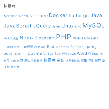
标签云
Docker
Java
git
flutter
Android
CentOS
Dart
cURL
MySQL
JavaScript
JQuery
Linux
Json
MVC
PHP
Nginx
Opencart
PHP-FPM
MySQL优化
PHP7
Redis
spring
Session
PHPStorm
PHP框架
scrapy
PHP调试
boot
Ubuntu
WordPress
VirtualBox
Windows
ThinkPHP
Yaf
数据库
数组
函数
爬虫
缓存
虚
教程
下载
压缩
性能分析
正则表达式
算法
拟机
随机数