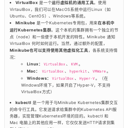
VirtualBox
是一个
运行虚拟机的通用工具
。使用
VirtaulBox，我们可以在MacOS系统中运行Linux（如
Ubuntu、CentOS）、Windows等系统。
Minikube
是一个Kubernetes专用包，用来
在本机中
运行Kubernetes集群
。这个本机的集群拥有一个独立的节
点（node）和一些便于本机开发的特性。Minikube 通知
VirtualBox 何时如何运行。当然，通过额外的配置，
Minikube也可以支持使用其他虚拟化工具
，各系统支持情
况：
Linux：
、
。
VirtualBox
KVM
Mac：
、
、
。
VirtualBox
hyperkit
VMWare
Windows：
、
。（在
VirtualBox
Hyper-V
Windows环境下，如果开启了Hyper-V，不支持
VirtualBox方式）
kubectl
是一个用于与Minikube Kubernetes集群交互
的命令行工具。它发送请求给集群中的Kubernetes API服
务器，实现管理Kubernetes环境的目的。kubectl 和
Mac 电脑上的其他应用一样，它仅仅发送HTTP请求到集