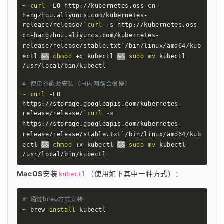
~ 
curl
 -LO http://kubernetes.oss-cn-
hangzhou.aliyuncs.com/kubernetes-
release/release/
`
curl
 -s http://kubernetes.oss-
cn-hangzhou.aliyuncs.com/kubernetes-
release/release/stable.txt
`
/bin/linux/amd64/kub
ectl 
&&
chmod
 +x kubectl 
&&
sudo
mv
 kubectl 
/usr/local/bin/kubectl

# 使用谷歌源安装（国内网路会很慢）
~ 
curl
 -LO 
https://storage.googleapis.com/kubernetes-
release/release/
`
curl
 -s 
https://storage.googleapis.com/kubernetes-
release/release/stable.txt
`
/bin/linux/amd64/kub
ectl 
&&
chmod
 +x kubectl 
&&
sudo
mv
 kubectl 
/usr/local/bin/kubectl
MacOS
安装
（使用如下其中一种方式）：
kubectl
# 通过brew方式安装
~ brew 
install
 kubectl
