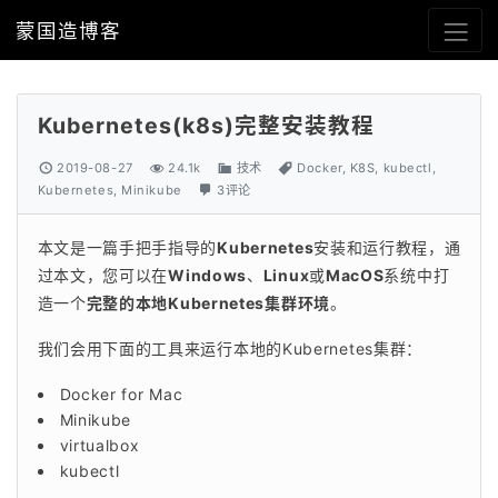
蒙国造博客
Kubernetes(k8s)完整安装教程
2019-08-27
24.1k
技术
Docker
,
K8S
,
kubectl
,
Kubernetes
,
Minikube
3评论
本文是一篇手把手指导的
Kubernetes
安装和运行教程，通
过本文，您可以在
Windows
、
Linux
或
MacOS
系统中打
造一个
完整的本地Kubernetes集群环境
。
我们会用下面的工具来运行本地的Kubernetes集群：
Docker for Mac
Minikube
virtualbox
kubectl