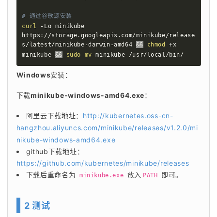
# 通过谷歌源安装
curl
 -Lo minikube 
https://storage.googleapis.com/minikube/release
s/latest/minikube-darwin-amd64 
&&
chmod
 +x 
minikube 
&&
sudo
mv
 minikube /usr/local/bin/
Windows
安装：
下载
minikube-windows-amd64.exe
：
阿里云下载地址：
http://kubernetes.oss-cn-
hangzhou.aliyuncs.com/minikube/releases/v1.2.0/mi
nikube-windows-amd64.exe
github下载地址：
https://github.com/kubernetes/minikube/releases
下载后重命名为
放入
即可。
minikube.exe
PATH
2 测试