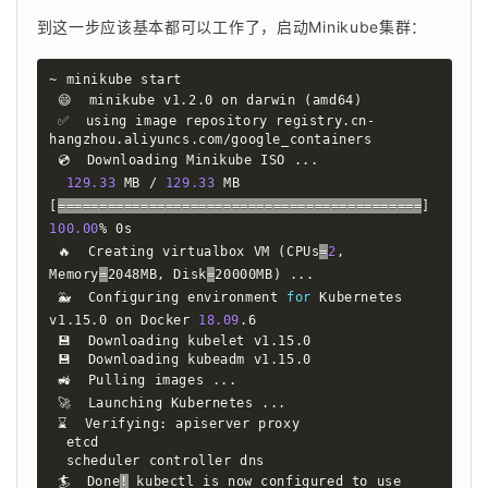
到这一步应该基本都可以工作了，启动Minikube集群：
~ minikube start  

 😄  minikube v1.2.0 on darwin 
(
amd64
)
 ✅  using image repository registry.cn-
hangzhou.aliyuncs.com/google_containers

 💿  Downloading Minikube ISO 
..
.

129.33
 MB / 
129.33
 MB 
[
==
==
==
==
==
==
==
==
==
==
==
==
==
==
==
==
==
==
==
==
==
==
]
100.00
% 0s

 🔥  Creating virtualbox VM 
(
CPUs
=
2
, 
Memory
=
2048MB, 
Disk
=
20000MB
)
..
.

 🐳  Configuring environment 
for
 Kubernetes 
v1.15.0 on Docker 
18.09
.6

 💾  Downloading kubelet v1.15.0

 💾  Downloading kubeadm v1.15.0

 🚜  Pulling images 
..
.

 🚀  Launching Kubernetes 
..
. 

 ⌛  Verifying: apiserver proxy

  etcd

  scheduler controller dns

 🏄  Done
!
 kubectl is now configured to use 