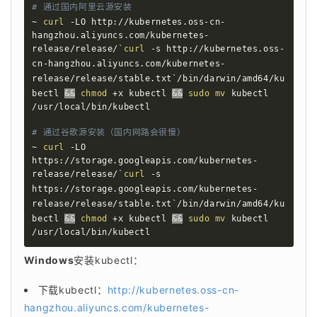
# 通过国内阿里云源安装
~ 
curl
 -LO http://kubernetes.oss-cn-
hangzhou.aliyuncs.com/kubernetes-
release/release/
`
curl
 -s http://kubernetes.oss-
cn-hangzhou.aliyuncs.com/kubernetes-
release/release/stable.txt
`
/bin/darwin/amd64/ku
bectl 
&&
chmod
 +x kubectl 
&&
sudo
mv
 kubectl 
/usr/local/bin/kubectl

# 通过谷歌源安装（国内网路会很慢）
~ 
curl
 -LO 
https://storage.googleapis.com/kubernetes-
release/release/
`
curl
 -s 
https://storage.googleapis.com/kubernetes-
release/release/stable.txt
`
/bin/darwin/amd64/ku
bectl 
&&
chmod
 +x kubectl 
&&
sudo
mv
 kubectl 
/usr/local/bin/kubectl
Windows
安装kubectl：
下载kubectl：
http://kubernetes.oss-cn-
hangzhou.aliyuncs.com/kubernetes-