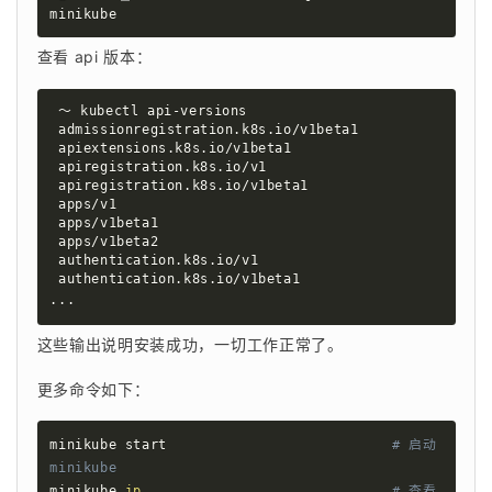
minikube 
查看 api 版本：
 ～ kubectl api-versions

 admissionregistration.k8s.io/v1beta1

 apiextensions.k8s.io/v1beta1

 apiregistration.k8s.io/v1

 apiregistration.k8s.io/v1beta1

 apps/v1

 apps/v1beta1

 apps/v1beta2

 authentication.k8s.io/v1

..
.
这些输出说明安装成功，一切工作正常了。
更多命令如下：
minikube start                           
# 启动
minikube
minikube 
ip
# 查看