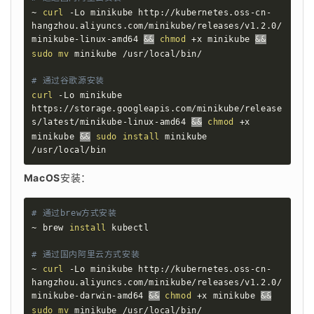
~ 
curl
 -Lo minikube http://kubernetes.oss-cn-
hangzhou.aliyuncs.com/minikube/releases/v1.2.0/
minikube-linux-amd64 
&&
chmod
 +x minikube 
&&
sudo
mv
 minikube /usr/local/bin/

# 通过谷歌源安装
curl
 -Lo minikube 
https://storage.googleapis.com/minikube/release
s/latest/minikube-linux-amd64 
&&
chmod
 +x 
minikube 
&&
sudo
install
 minikube 
/usr/local/bin
MacOS
安装：
# 通过brew方式安装
~ brew 
install
 kubectl

# 通过国内阿里云方式安装
~ 
curl
 -Lo minikube http://kubernetes.oss-cn-
hangzhou.aliyuncs.com/minikube/releases/v1.2.0/
minikube-darwin-amd64 
&&
chmod
 +x minikube 
&&
sudo
mv
 minikube /usr/local/bin/
