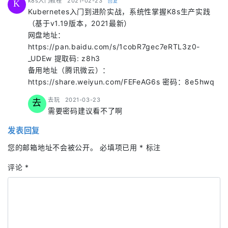
says:
k8s入门教程
2021-02-23
回复
K
Kubernetes入门到进阶实战，系统性掌握K8s生产实践
（基于v1.19版本，2021最新）
网盘地址：
https://pan.baidu.com/s/1cobR7gec7eRTL3z0-
_UDEw 提取码: z8h3
备用地址（腾讯微云）：
https://share.weiyun.com/FEFeAG6s 密码：8e5hwq
says:
去玩
2021-03-23
去
需要密码建议看不了啊
发表回复
您的邮箱地址不会被公开。
必填项已用
*
标注
评论
*