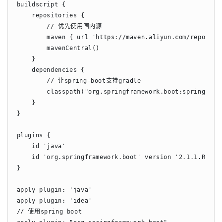
buildscript {

    repositories {

        // 优先使用国内源

        maven { url 'https://maven.aliyun.com/repositor
        mavenCentral()

    }

    dependencies {

        // 让spring-boot支持gradle

        classpath("org.springframework.boot:spring-boot
    }

}

plugins {

    id 'java'

    id 'org.springframework.boot' version '2.1.1.RELEAS
}

apply plugin: 'java'

apply plugin: 'idea'

// 使用spring boot
