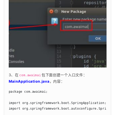
3、在
包下面创建一个入口文件：
com.awaimai
MainApplication.java
，内容：
package com.awaimai;

import org.springframework.boot.SpringApplication;

import org.springframework.boot.autoconfigure.SpringBoo