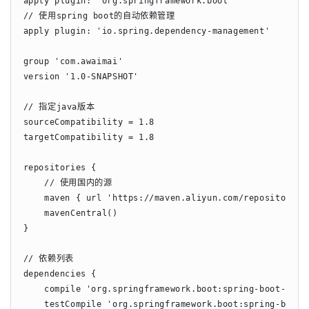
apply plugin: "org.springframework.boot"

// 使用spring boot的自动依赖管理

apply plugin: 'io.spring.dependency-management'

group 'com.awaimai'

version '1.0-SNAPSHOT'

// 指定java版本

sourceCompatibility = 1.8

targetCompatibility = 1.8

repositories {

    // 使用国内的源

    maven { url 'https://maven.aliyun.com/repository/pu
    mavenCentral()

}

// 依赖列表

dependencies {

    compile 'org.springframework.boot:spring-boot-start
    testCompile 'org.springframework.boot:spring-boot-s