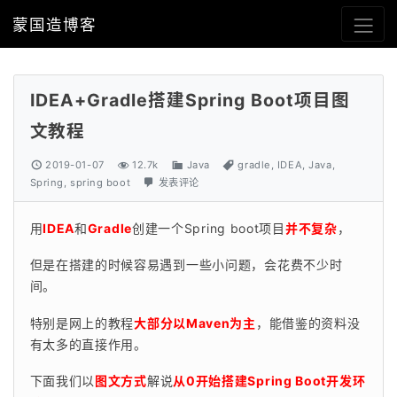
蒙国造博客
IDEA+Gradle搭建Spring Boot项目图
文教程
2019-01-07
12.7k
Java
gradle
,
IDEA
,
Java
,
Spring
,
spring boot
发表评论
用
IDEA
和
Gradle
创建一个Spring boot项目
并不复杂
，
但是在搭建的时候容易遇到一些小问题，会花费不少时
间。
特别是网上的教程
大部分以Maven为主
，能借鉴的资料没
有太多的直接作用。
下面我们以
图文方式
解说
从0开始搭建Spring Boot开发环