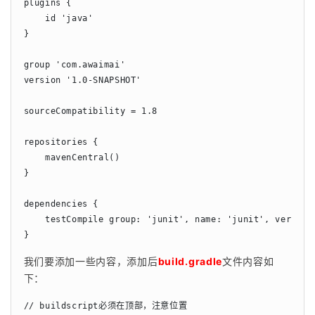
plugins {

    id 'java'

}

group 'com.awaimai'

version '1.0-SNAPSHOT'

sourceCompatibility = 1.8

repositories {

    mavenCentral()

}

dependencies {

    testCompile group: 'junit', name: 'junit', version:
}
我们要添加一些内容，添加后
build.gradle
文件内容如
下：
// buildscript必须在顶部，注意位置
