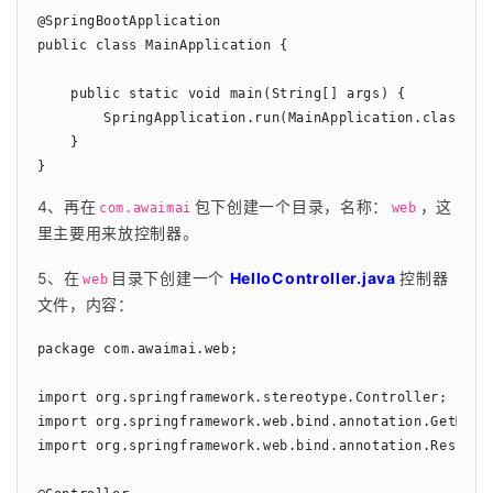
@SpringBootApplication

public class MainApplication {

    public static void main(String[] args) {

        SpringApplication.run(MainApplication.class, ar
    }

}
4、再在
包下创建一个目录，名称：
，这
com.awaimai
web
里主要用来放控制器。
5、在
目录下创建一个 
HelloController.java 
控制器
web
文件，内容：
package com.awaimai.web;

import org.springframework.stereotype.Controller;

import org.springframework.web.bind.annotation.GetMappi
import org.springframework.web.bind.annotation.Response