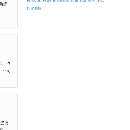
数据库
数组
爬虫
缓存
虚拟
正则表达式
算法
启动虚
机
随机数
能，也
，不同
互连方
是在