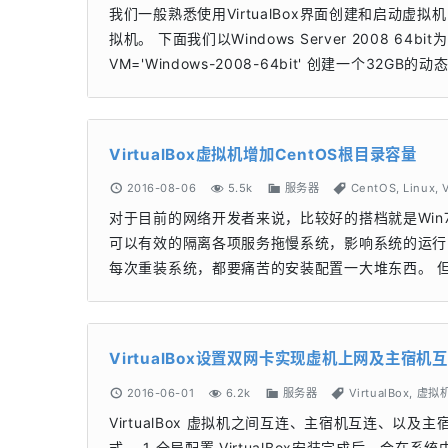
我们一般熟悉使用VirtualBox界面创建和启动虚拟
拟机。 下面我们以Windows Server 2008
VM='Windows-2008-64bit' 创建一个32GB的动态硬盘：
VirtualBox虚拟机增加CentOS根目录容量
2016-08-06
5.5k
服务器
CentOS
,
Linux
,
对于目前的网络开发者来说，比较好的搭档就是Win7+Vi
可以有效的隔离各项服务拖慢系统，影响系统的运行
每次重装系统，都要痛苦的安装配置一大堆东西。 
VirtualBox设置双网卡实现虚机上网及主宿机
2016-06-01
6.2k
服务器
VirtualBox
,
虚拟
VirtualBox 虚拟机之间互连、主宿机互连、
式。 1 全局配置 VirtualBox安装完成后，会