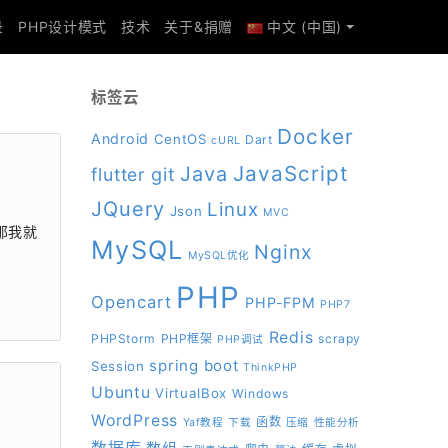
录
PHP设计模式
技术
关于&捐赠
中文 (中国)
标签云
Docker
Android
CentOS
Dart
cURL
JavaScript
Java
git
flutter
JQuery
Linux
Json
MVC
，那我就
MySQL
Nginx
MySQL优化
PHP
Opencart
PHP-FPM
PHP7
Redis
PHPStorm
PHP框架
scrapy
PHP调试
spring boot
Session
ThinkPHP
Ubuntu
VirtualBox
Windows
WordPress
函数
Yaf教程
下载
压缩
性能分析