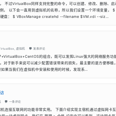
机， 不过VirtualBox同样支持完整的命令，可以创建、修改、删除、
 64bit为例， 以下会一直用到虚拟机的名称，所以我们设置一个环境变量， $
 $ VBoxManage createhd --filename $VM.vdi --siz…
VirtualBox
,
虚拟机
发表评论
rtualBox+CentOS的组合，既可以发挥Linux强大的网络服务功
，对于新手来说可以减少配置错误带来的损失，最主要的是方便移植
但如果当我们在虚拟机中安装和使用的时候，发现系…
互访
机
一条评论
以及主宿机连接互联网的功能非常实用。 下面介绍实现主宿机通过虚拟网卡
在系统中装一块虚拟网卡，我们在 管理 > 全局 设定中可以看到。这块网卡