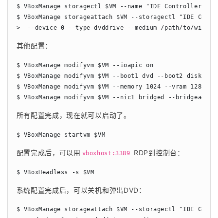
$ VBoxManage storagectl $VM --name "IDE Controller" --a
$ VBoxManage storageattach $VM --storagectl "IDE Contro
>  --device 0 --type dvddrive --medium /path/to/window
其他配置：
$ VBoxManage modifyvm $VM --ioapic on

$ VBoxManage modifyvm $VM --boot1 dvd --boot2 disk --bo
$ VBoxManage modifyvm $VM --memory 1024 --vram 128

$ VBoxManage modifyvm $VM --nic1 bridged --bridgeadapt
所有配置完成，现在就可以启动了。
$ VBoxManage startvm $VM
配置完成后，可以用
 RDP到控制台：
vboxhost:3389
$ VBoxHeadless -s $VM
系统配置完成后，可以关机和弹出DVD：
$ VBoxManage storageattach $VM --storagectl "IDE Contro