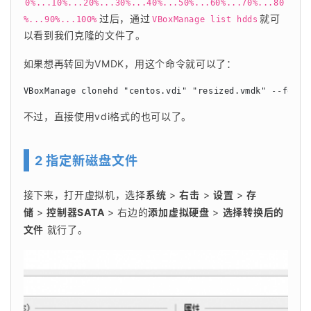
0%...10%...20%...30%...40%...50%...60%...70%...80
过后，通过
就可
%...90%...100%
VBoxManage list hdds
以看到我们克隆的文件了。
如果想再转回为VMDK，用这个命令就可以了：
VBoxManage clonehd "centos.vdi" "resized.vmdk" --forma
不过，直接使用vdi格式的也可以了。
2 指定新磁盘文件
接下来，打开虚拟机，选择
系统
 > 
右击
 > 
设置
 > 
存
储
 > 
控制器SATA
 > 右边的
添加虚拟硬盘
 > 
选择转换后的
文件
 就行了。