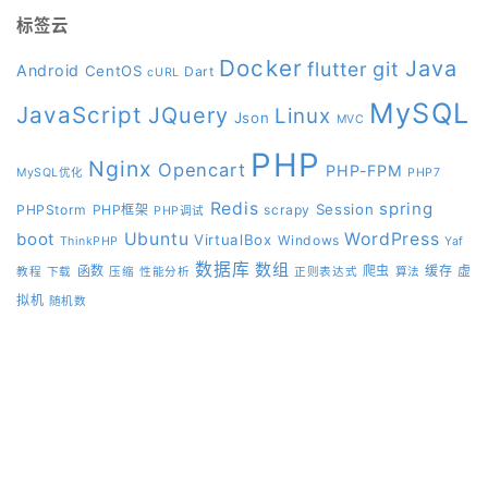
标签云
Docker
Java
git
flutter
Android
CentOS
Dart
cURL
MySQL
JavaScript
JQuery
Linux
Json
MVC
PHP
Nginx
Opencart
PHP-FPM
MySQL优化
PHP7
Redis
spring
Session
PHPStorm
PHP框架
scrapy
PHP调试
boot
Ubuntu
WordPress
VirtualBox
Windows
ThinkPHP
Yaf
数据库
数组
函数
爬虫
缓存
虚
教程
下载
压缩
性能分析
正则表达式
算法
拟机
随机数