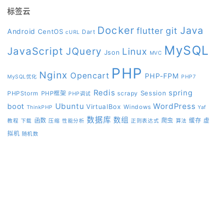
标签云
Docker
Java
git
flutter
Android
CentOS
Dart
cURL
MySQL
JavaScript
JQuery
Linux
Json
MVC
PHP
Nginx
Opencart
PHP-FPM
MySQL优化
PHP7
Redis
spring
Session
PHPStorm
PHP框架
scrapy
PHP调试
boot
Ubuntu
WordPress
VirtualBox
Windows
ThinkPHP
Yaf
数据库
数组
函数
爬虫
缓存
虚
教程
下载
压缩
性能分析
正则表达式
算法
拟机
随机数