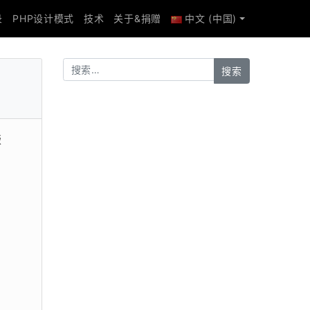
录
PHP设计模式
技术
关于&捐赠
中文 (中国)
版