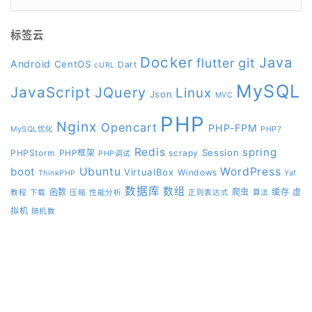
标签云
Docker
Java
git
flutter
Android
CentOS
Dart
cURL
MySQL
JavaScript
JQuery
Linux
Json
MVC
PHP
Nginx
Opencart
PHP-FPM
MySQL优化
PHP7
Redis
spring
Session
PHPStorm
PHP框架
scrapy
PHP调试
boot
Ubuntu
WordPress
VirtualBox
Windows
ThinkPHP
Yaf
数据库
数组
函数
爬虫
缓存
虚
教程
下载
压缩
性能分析
正则表达式
算法
拟机
随机数