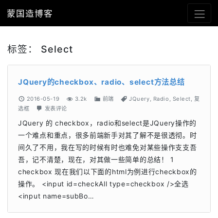
蒙国造博客
标签：
Select
JQuery的checkbox、radio、select方法总结
2016-05-19
3.2k
前端
JQuery
,
Radio
,
Select
,
复
选框
发表评论
JQuery 的 checkbox，radio和select是JQuery操作的
一个难点和重点，很多前端新手对其了解不是很透彻。时
间久了不用，我在写的时候有时也难免对某些操作支支吾
吾，记不清楚，现在，对其做一些简单的总结！ 1
checkbox 现在我们以下面的html为例进行checkbox的
操作。 <input id=checkAll type=checkbox />全选
<input name=subBo…