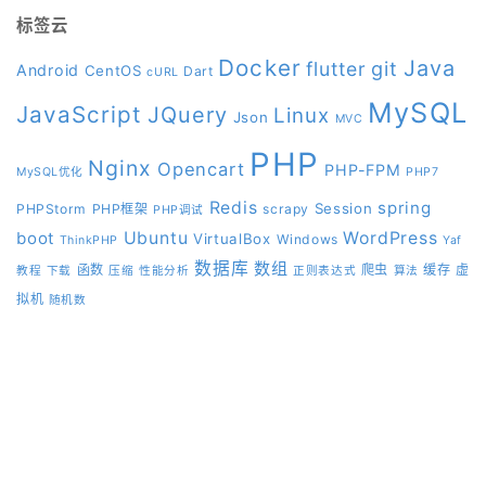
标签云
Docker
Java
git
flutter
Android
CentOS
Dart
cURL
MySQL
JavaScript
JQuery
Linux
Json
MVC
PHP
Nginx
Opencart
PHP-FPM
MySQL优化
PHP7
Redis
spring
Session
PHPStorm
PHP框架
scrapy
PHP调试
boot
Ubuntu
WordPress
VirtualBox
Windows
ThinkPHP
Yaf
数据库
数组
函数
爬虫
缓存
虚
教程
下载
压缩
性能分析
正则表达式
算法
拟机
随机数