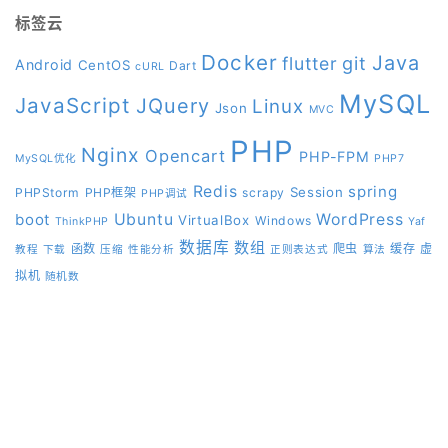
标签云
Docker
Java
git
flutter
Android
CentOS
Dart
cURL
MySQL
JavaScript
JQuery
Linux
Json
MVC
PHP
Nginx
Opencart
PHP-FPM
MySQL优化
PHP7
Redis
spring
Session
PHPStorm
PHP框架
scrapy
PHP调试
boot
Ubuntu
WordPress
VirtualBox
Windows
ThinkPHP
Yaf
数据库
数组
函数
爬虫
缓存
虚
教程
下载
压缩
性能分析
正则表达式
算法
拟机
随机数