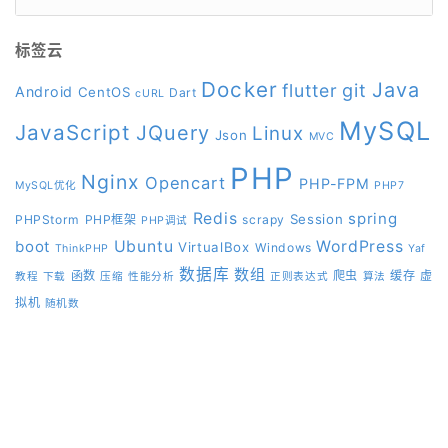
标签云
Docker
Java
git
flutter
Android
CentOS
Dart
cURL
MySQL
JavaScript
JQuery
Linux
Json
MVC
PHP
Nginx
Opencart
PHP-FPM
MySQL优化
PHP7
Redis
spring
Session
PHPStorm
PHP框架
scrapy
PHP调试
boot
Ubuntu
WordPress
VirtualBox
Windows
ThinkPHP
Yaf
数据库
数组
函数
爬虫
缓存
虚
教程
下载
压缩
性能分析
正则表达式
算法
拟机
随机数