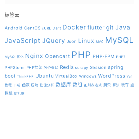
标签云
Docker
Java
git
flutter
Android
CentOS
Dart
cURL
MySQL
JavaScript
JQuery
Linux
Json
MVC
PHP
Nginx
Opencart
PHP-FPM
MySQL优化
PHP7
Redis
spring
Session
PHPStorm
PHP框架
scrapy
PHP调试
boot
Ubuntu
WordPress
VirtualBox
Windows
ThinkPHP
Yaf
数据库
数组
函数
爬虫
缓存
虚
教程
下载
压缩
性能分析
正则表达式
算法
拟机
随机数