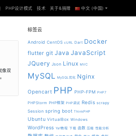
录
PHP设计模式
技术
关于&捐赠
中文 (中国)
标签云
Docker
Android
CentOS
Dart
cURL
JavaScript
Java
git
flutter
JQuery
Linux
Json
MVC
c就像双
MySQL
Nginx
=
MySQL优化
PHP
Opencart
PHP-FPM
PHP7
Redis
PHPStorm
PHP框架
scrapy
PHP调试
spring boot
Session
ThinkPHP
Ubuntu
VirtualBox
Windows
WordPress
函数
Yaf教程
下载
压缩
性能分析