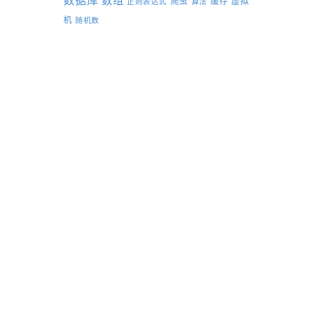
数据库
数组
爬虫
缓存
虚拟
正则表达式
算法
机
随机数