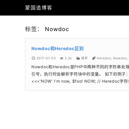
蒙国造博客
标签：
Nowdoc
Nowdoc和Heredoc区别
2017-01-03
2.2k
技术
Heredoc
,
Nowdoc
,
Nowdoc和Heredoc是PHP中两种不同的字符串
引号，执行时会解析字符块中的变量。 如下的例子： $foo 
<<<'NOW' I'm now, $foo! NOW; // Her