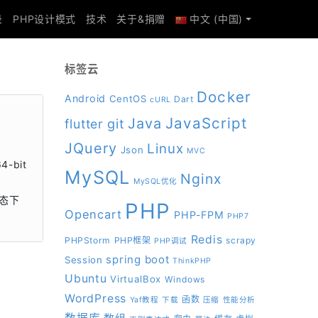
录
PHP设计模式
技术
关于&捐赠
中文 (中国)
标签云
Docker
Android
CentOS
Dart
cURL
JavaScript
Java
git
flutter
JQuery
Linux
Json
MVC
-bit
MySQL
Nginx
MySQL优化
状态下
PHP
Opencart
PHP-FPM
PHP7
Redis
PHPStorm
PHP框架
scrapy
PHP调试
spring boot
Session
ThinkPHP
Ubuntu
VirtualBox
Windows
WordPress
函数
Yaf教程
下载
压缩
性能分析