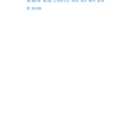
数据库
数组
爬虫
缓存
虚拟
正则表达式
算法
机
随机数