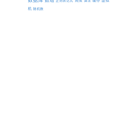
数据库
数组
爬虫
缓存
虚拟
正则表达式
算法
机
随机数