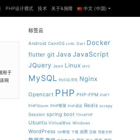
录
PHP设计模式
技术
关于&捐赠
中文 (中国)
标签云
Docker
Android
CentOS
Dart
cURL
JavaScript
Java
git
flutter
JQuery
Linux
Json
MVC
数据用于
MySQL
Nginx
问该网
MySQL优化
PHP
Opencart
PHP-FPM
PHP7
Redis
PHPStorm
PHP框架
scrapy
PHP调试
spring boot
Session
ThinkPHP
Ubuntu
VirtualBox
Windows
WordPress
函数
Yaf教程
下载
压缩
性能分析