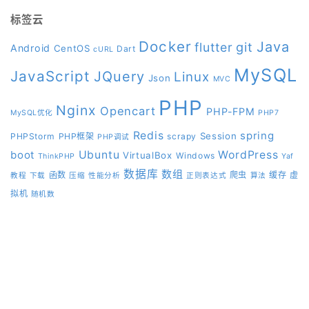
标签云
Docker
Java
git
flutter
Android
CentOS
Dart
cURL
MySQL
JavaScript
JQuery
Linux
Json
MVC
PHP
Nginx
Opencart
PHP-FPM
MySQL优化
PHP7
Redis
spring
Session
PHPStorm
PHP框架
scrapy
PHP调试
boot
Ubuntu
WordPress
VirtualBox
Windows
ThinkPHP
Yaf
数据库
数组
函数
爬虫
缓存
虚
教程
下载
压缩
性能分析
正则表达式
算法
拟机
随机数