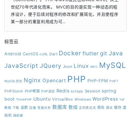
世纪70年代进化而来。 MVC的目的是实现一种动态的程
序设计，便于后续对程序的修改和扩展简化，并且使程序
某一部分的重复利用成为可…
标签云
Docker
Java
git
flutter
Android
CentOS
Dart
cURL
MySQL
JavaScript
JQuery
Linux
Json
MVC
PHP
Nginx
Opencart
PHP-FPM
MySQL优化
PHP7
Redis
spring
Session
PHPStorm
PHP框架
scrapy
PHP调试
boot
Ubuntu
WordPress
VirtualBox
Windows
ThinkPHP
Yaf
数据库
数组
函数
爬虫
缓存
虚
教程
下载
压缩
性能分析
正则表达式
算法
拟机
随机数