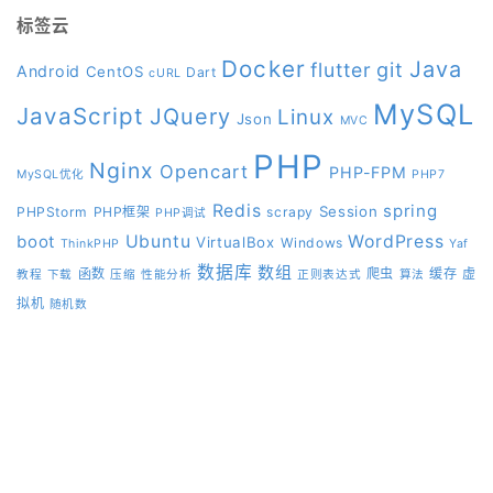
标签云
Docker
Java
git
flutter
Android
CentOS
Dart
cURL
MySQL
JavaScript
JQuery
Linux
Json
MVC
PHP
Nginx
Opencart
PHP-FPM
MySQL优化
PHP7
Redis
spring
Session
PHPStorm
PHP框架
scrapy
PHP调试
boot
Ubuntu
WordPress
VirtualBox
Windows
ThinkPHP
Yaf
数据库
数组
函数
爬虫
缓存
虚
教程
下载
压缩
性能分析
正则表达式
算法
拟机
随机数