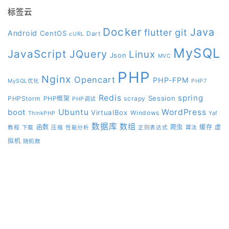
标签云
Docker
Java
git
flutter
Android
CentOS
Dart
cURL
MySQL
JavaScript
JQuery
Linux
Json
MVC
PHP
Nginx
Opencart
PHP-FPM
MySQL优化
PHP7
Redis
spring
Session
PHPStorm
PHP框架
scrapy
PHP调试
boot
Ubuntu
WordPress
VirtualBox
Windows
ThinkPHP
Yaf
数据库
数组
函数
爬虫
缓存
虚
教程
下载
压缩
性能分析
正则表达式
算法
拟机
随机数