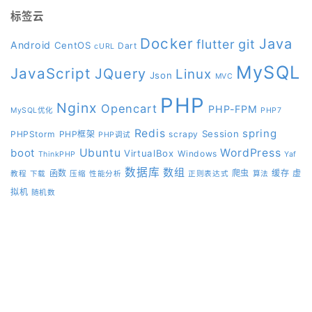
标签云
Docker
Java
git
flutter
Android
CentOS
Dart
cURL
MySQL
JavaScript
JQuery
Linux
Json
MVC
PHP
Nginx
Opencart
PHP-FPM
MySQL优化
PHP7
Redis
spring
Session
PHPStorm
PHP框架
scrapy
PHP调试
boot
Ubuntu
WordPress
VirtualBox
Windows
ThinkPHP
Yaf
数据库
数组
函数
爬虫
缓存
虚
教程
下载
压缩
性能分析
正则表达式
算法
拟机
随机数