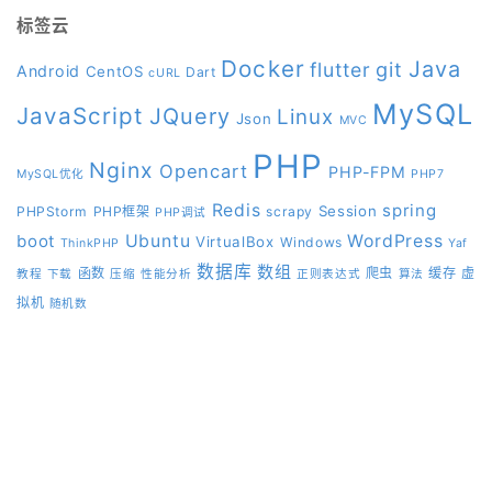
标签云
Docker
Java
git
flutter
Android
CentOS
Dart
cURL
MySQL
JavaScript
JQuery
Linux
Json
MVC
PHP
Nginx
Opencart
PHP-FPM
MySQL优化
PHP7
Redis
spring
Session
PHPStorm
PHP框架
scrapy
PHP调试
boot
Ubuntu
WordPress
VirtualBox
Windows
ThinkPHP
Yaf
数据库
数组
函数
爬虫
缓存
虚
教程
下载
压缩
性能分析
正则表达式
算法
拟机
随机数