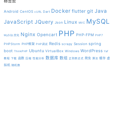
标签云
Docker
Java
git
flutter
Android
CentOS
Dart
cURL
MySQL
JavaScript
JQuery
Linux
Json
MVC
PHP
Nginx
Opencart
PHP-FPM
MySQL优化
PHP7
Redis
spring
Session
PHPStorm
PHP框架
scrapy
PHP调试
boot
Ubuntu
WordPress
VirtualBox
Windows
ThinkPHP
Yaf
数据库
数组
函数
爬虫
缓存
虚
教程
下载
压缩
性能分析
正则表达式
算法
拟机
随机数