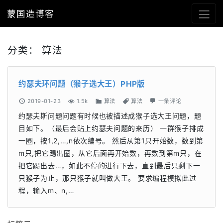
蒙国造博客
分类：
算法
约瑟夫环问题（猴子选大王）PHP版
2019-01-23
1.5k
算法
算法
一条评论
约瑟夫斯问题问题有时候也被描述成猴子选大王问题，题
目如下。（最后会贴上约瑟夫问题的来历） 一群猴子排成
一圈，按1,2,…,n依次编号。 然后从第1只开始数，数到第
m只,把它踢出圈，从它后面再开始数，再数到第m只，在
把它踢出去…，如此不停的进行下去，直到最后只剩下一
只猴子为止，那只猴子就叫做大王。 要求编程模拟此过
程，输入m、n,…