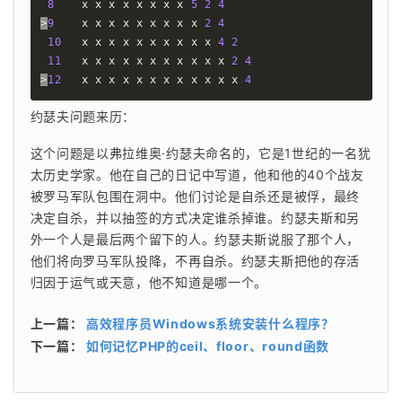
8
    x x x x x x x x 
5
2
4
>
9
    x x x x x x x x x 
2
4
10
   x x x x x x x x x x 
4
2
11
   x x x x x x x x x x x 
2
4
>
12
   x x x x x x x x x x x x 
4
约瑟夫问题来历：
这个问题是以弗拉维奥·约瑟夫命名的，它是1世纪的一名犹
太历史学家。他在自己的日记中写道，他和他的40个战友
被罗马军队包围在洞中。他们讨论是自杀还是被俘，最终
决定自杀，并以抽签的方式决定谁杀掉谁。约瑟夫斯和另
外一个人是最后两个留下的人。约瑟夫斯说服了那个人，
他们将向罗马军队投降，不再自杀。约瑟夫斯把他的存活
归因于运气或天意，他不知道是哪一个。
上一篇：
高效程序员Windows系统安装什么程序？
下一篇：
如何记忆PHP的ceil、floor、round函数