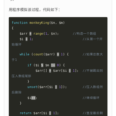
用程序模拟该过程，代码如下：
function
monkeyKing
(
$n
,
$m
)
{
$arr
=
range
(
1
,
$n
)
;
//构造一个数组
$i
=
1
;
//从第一个开
始循环
while
(
count
(
$arr
)
>
1
)
{
//如果总数大
于1
if
(
$i
%
$m
!=
0
)
{
$arr
[
]
=
$arr
[
$i
-
1
]
;
//不被踢出则
压入数组尾部
}
unset
(
$arr
[
$i
-
1
]
)
;
//压入数组然
后删除
$i
++
;
//继续循环
}
return
$arr
[
$i
-
1
]
;
//直至最后剩