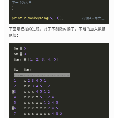
下一个为大王
}
print_r
(
monkeyKing
(
5
,
3
)
)
;
//第4只为大王
下面是模拟的过程，对于不剔除的猴子，不断的加入数组
尾部：
$n
=
5
$m
=
3
$arr
=
[
1
,
2
,
3
,
4
,
5
]
$i
$arr
--
-
+
--
--
--
--
--
--
--
--
--
--
--
--
1
    x 
2
3
4
5
1
2
    x x 
3
4
5
1
2
>
3
    x x x 
4
5
1
2
4
    x x x x 
5
1
2
4
5
    x x x x x 
1
2
4
5
>
6
    x x x x x x 
2
4
5
7
    x x x x x x x 
4
5
2