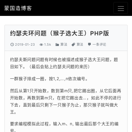
蒙国造博客
约瑟夫环问题（猴子选大王）PHP版
2019-01-23
1.5k
算法
算法
一条评论
约瑟夫斯问题问题有时候也被描述成猴子选大王问题，题
目如下。（最后会贴上约瑟夫问题的来历） 
一群猴子排成一圈，按1,2,…,n依次编号。
然后从第1只开始数，数到第m只,把它踢出圈，从它后面再
开始数，再数到第m只，在把它踢出去…，如此不停的进行
下去，直到最后只剩下一只猴子为止，那只猴子就叫做大
王。 
要求编程模拟此过程，输入m、n, 输出最后那个大王的编
号。 