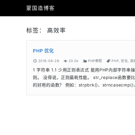
蒙国造博客
标签：
高效率
PHP 优化
2016-06-28
20.0k
PHP教程
PHP
,
优化
,
高
1 字符串 1.1 少用正则表达式 能用PHP内部
则。 没得说，正则最耗性能。 str_replace函数要比p
的好用的函数？ 例如：strpbrk()、strncasecmp()、strp