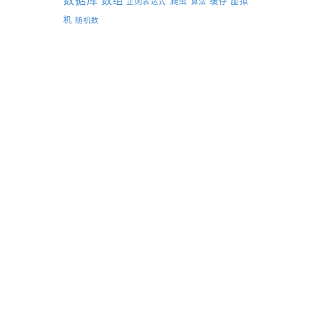
数据库
数组
爬虫
缓存
虚拟
正则表达式
算法
机
随机数