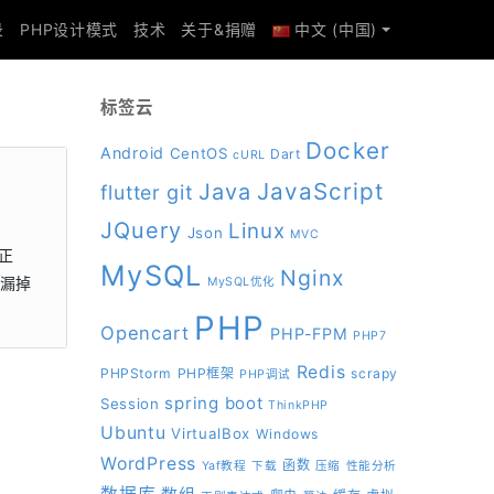
录
PHP设计模式
技术
关于&捐赠
中文 (中国)
标签云
Docker
Android
CentOS
Dart
cURL
JavaScript
Java
git
flutter
JQuery
Linux
Json
MVC
正
MySQL
Nginx
你漏掉
MySQL优化
PHP
Opencart
PHP-FPM
PHP7
Redis
PHPStorm
PHP框架
scrapy
PHP调试
spring boot
Session
ThinkPHP
Ubuntu
VirtualBox
Windows
WordPress
函数
Yaf教程
下载
压缩
性能分析