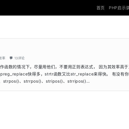
首页
PHP启示
效率
13评论
字符串操作函数的情况下，尽量用他们，不要用正则表达式， 因为其效率高于
reg_replace快得多，strtr函数又比str_replace来得快。 有没有
os()、strrpos()、stripos()、strripos()…