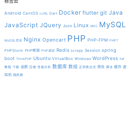
标签云
Docker
Java
git
flutter
Android
CentOS
Dart
cURL
MySQL
JavaScript
JQuery
Linux
Json
MVC
PHP
Nginx
Opencart
PHP-FPM
MySQL优化
PHP7
Redis
spring
Session
PHPStorm
PHP框架
scrapy
PHP调试
boot
Ubuntu
WordPress
VirtualBox
Windows
ThinkPHP
Yaf
数据库
数组
函数
爬虫
缓存
虚
教程
下载
压缩
性能分析
正则表达式
算法
拟机
随机数