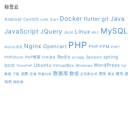
标签云
Docker
Java
git
flutter
Android
CentOS
Dart
cURL
MySQL
JavaScript
JQuery
Linux
Json
MVC
PHP
Nginx
Opencart
PHP-FPM
MySQL优化
PHP7
Redis
spring
Session
PHPStorm
PHP框架
scrapy
PHP调试
boot
Ubuntu
WordPress
VirtualBox
Windows
ThinkPHP
Yaf
数据库
数组
函数
爬虫
缓存
虚
教程
下载
压缩
性能分析
正则表达式
算法
拟机
随机数