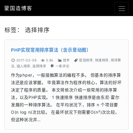
蒙国造博客
标签：
选择排序
PHP实现常用排序算法（含示意动图）
2017-02-09
5.8k
技术
冒泡排序
,
快速排序
,
排序算
法
,
插入排序
,
选择排序
一条评论
作为phper，一般接触算法的编程不多。 但基本的排序算
法还是应该掌握。 毕竟算法作为程序的核心，算法的好坏
决定了程序的质量。 本文将依次介绍一些常用的排序算
法，以及PHP实现。 1 快速排序 快速排序是由东尼·霍尔
发展的一种排序算法。 在平均状况下，排序 n 个项目要
Ο(n log n)次比较。 在最坏状况下则需要Ο(n²)次比较，
但这种状况并…