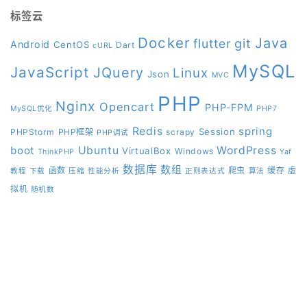
标签云
Docker
Java
git
flutter
Android
CentOS
Dart
cURL
MySQL
JavaScript
JQuery
Linux
Json
MVC
PHP
Nginx
Opencart
PHP-FPM
MySQL优化
PHP7
Redis
spring
Session
PHPStorm
PHP框架
scrapy
PHP调试
boot
Ubuntu
WordPress
VirtualBox
Windows
ThinkPHP
Yaf
数据库
数组
函数
爬虫
缓存
虚
教程
下载
压缩
性能分析
正则表达式
算法
拟机
随机数