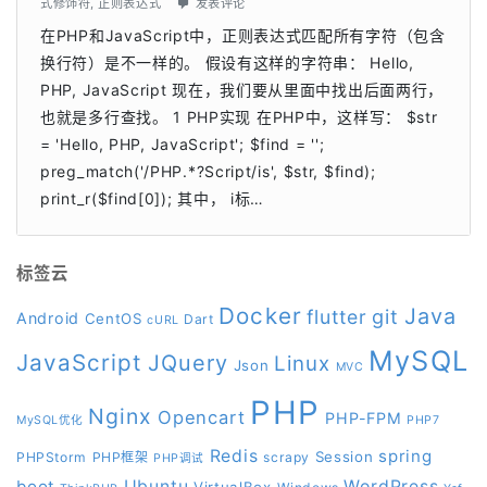
式修饰符
,
正则表达式
发表评论
在PHP和JavaScript中，正则表达式匹配所有字符（包含
换行符）是不一样的。 假设有这样的字符串： Hello,
PHP, JavaScript 现在，我们要从里面中找出后面两行，
也就是多行查找。 1 PHP实现 在PHP中，这样写： $str
= 'Hello, PHP, JavaScript'; $find = '';
preg_match('/PHP.*?Script/is', $str, $find);
print_r($find[0]); 其中， i标…
标签云
Docker
Java
git
flutter
Android
CentOS
Dart
cURL
MySQL
JavaScript
JQuery
Linux
Json
MVC
PHP
Nginx
Opencart
PHP-FPM
MySQL优化
PHP7
Redis
spring
Session
PHPStorm
PHP框架
scrapy
PHP调试
boot
Ubuntu
WordPress
VirtualBox