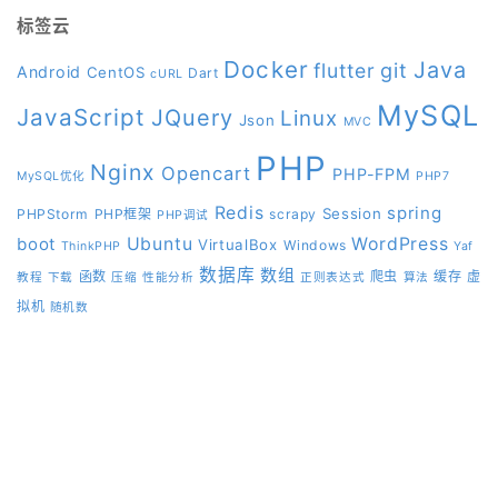
标签云
Docker
Java
git
flutter
Android
CentOS
Dart
cURL
MySQL
JavaScript
JQuery
Linux
Json
MVC
PHP
Nginx
Opencart
PHP-FPM
MySQL优化
PHP7
Redis
spring
Session
PHPStorm
PHP框架
scrapy
PHP调试
boot
Ubuntu
WordPress
VirtualBox
Windows
ThinkPHP
Yaf
数据库
数组
函数
爬虫
缓存
虚
教程
下载
压缩
性能分析
正则表达式
算法
拟机
随机数