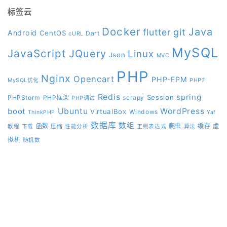
标签云
Docker
Java
git
flutter
Android
CentOS
Dart
cURL
MySQL
JavaScript
JQuery
Linux
Json
MVC
PHP
Nginx
Opencart
PHP-FPM
MySQL优化
PHP7
Redis
spring
Session
PHPStorm
PHP框架
scrapy
PHP调试
boot
Ubuntu
WordPress
VirtualBox
Windows
ThinkPHP
Yaf
数据库
数组
函数
爬虫
缓存
虚
教程
下载
压缩
性能分析
正则表达式
算法
拟机
随机数