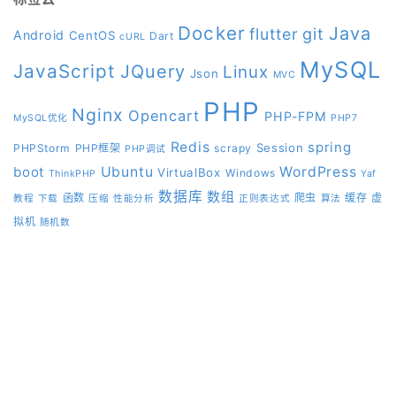
Docker
Java
git
flutter
Android
CentOS
Dart
cURL
MySQL
JavaScript
JQuery
Linux
Json
MVC
PHP
Nginx
Opencart
PHP-FPM
MySQL优化
PHP7
Redis
spring
Session
PHPStorm
PHP框架
scrapy
PHP调试
boot
Ubuntu
WordPress
VirtualBox
Windows
ThinkPHP
Yaf
数据库
数组
函数
爬虫
缓存
虚
教程
下载
压缩
性能分析
正则表达式
算法
拟机
随机数